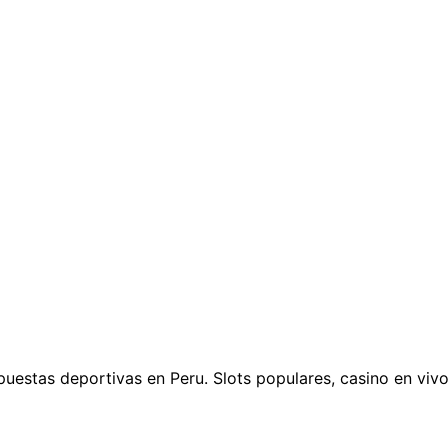
uestas deportivas en Peru. Slots populares, casino en vivo