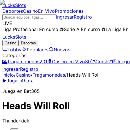
LucksSlots
Deportes
Casino
En Vivo
Promociones
Ingresar
Registro
LIVE
Liga Profesional
En curso
⚽
Serie A
En curso
⚽
La Liga
En
LucksSlots
Casino
Deportes
Lobby
Populares
Nuevos
Categorías
🎰
Tragamonedas
201
🎥
Casino en Vivo
30
🚀
Crash
21
🃏
Juego
Ingresar
Registro
Inicio
/
Casino
/
Tragamonedas
/
Heads Will Roll
▶
Jugar Ahora
Juega en
Bet365
Heads Will Roll
Thunderkick