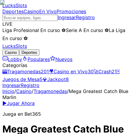
LucksSlots
Deportes
Casino
En Vivo
Promociones
Ingresar
Registro
LIVE
Liga Profesional
En curso
⚽
Serie A
En curso
⚽
La Liga
En curso
⚽
LucksSlots
Casino
Deportes
Lobby
Populares
Nuevos
Categorías
🎰
Tragamonedas
201
🎥
Casino en Vivo
30
🚀
Crash
21
🃏
Juegos de Mesa
5
💎
Jackpot
8
Ingresar
Registro
Inicio
/
Casino
/
Tragamonedas
/
Mega Greatest Catch Blue
Marlin
▶
Jugar Ahora
Juega en
Bet365
Mega Greatest Catch Blue