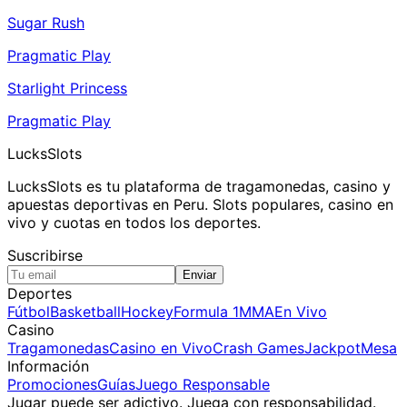
Sugar Rush
Pragmatic Play
Starlight Princess
Pragmatic Play
LucksSlots
LucksSlots es tu plataforma de tragamonedas, casino y
apuestas deportivas en Peru. Slots populares, casino en
vivo y cuotas en todos los deportes.
Suscribirse
Enviar
Deportes
Fútbol
Basketball
Hockey
Formula 1
MMA
En Vivo
Casino
Tragamonedas
Casino en Vivo
Crash Games
Jackpot
Mesa
Información
Promociones
Guías
Juego Responsable
Jugar puede ser adictivo. Juega con responsabilidad.