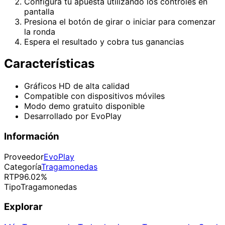
Configura tu apuesta utilizando los controles en
pantalla
Presiona el botón de girar o iniciar para comenzar
la ronda
Espera el resultado y cobra tus ganancias
Características
Gráficos HD de alta calidad
Compatible con dispositivos móviles
Modo demo gratuito disponible
Desarrollado por
EvoPlay
Información
Proveedor
EvoPlay
Categoría
Tragamonedas
RTP
96.02
%
Tipo
Tragamonedas
Explorar