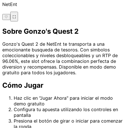
NetEnt
♡
⛶
Sobre
Gonzo's Quest 2
Gonzo's Quest 2 de NetEnt te transporta a una
emocionante busqueda de tesoros. Con simbolos
coleccionables y niveles desbloqueables y un RTP de
96.06%, este slot ofrece la combinacion perfecta de
diversion y recompensas. Disponible en modo demo
gratuito para todos los jugadores.
Cómo Jugar
Haz clic en "Jugar Ahora" para iniciar el modo
demo gratuito
Configura tu apuesta utilizando los controles en
pantalla
Presiona el botón de girar o iniciar para comenzar
la ronda