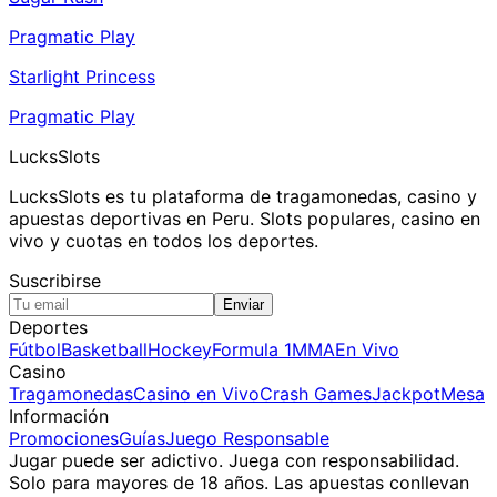
Pragmatic Play
Starlight Princess
Pragmatic Play
LucksSlots
LucksSlots es tu plataforma de tragamonedas, casino y
apuestas deportivas en Peru. Slots populares, casino en
vivo y cuotas en todos los deportes.
Suscribirse
Enviar
Deportes
Fútbol
Basketball
Hockey
Formula 1
MMA
En Vivo
Casino
Tragamonedas
Casino en Vivo
Crash Games
Jackpot
Mesa
Información
Promociones
Guías
Juego Responsable
Jugar puede ser adictivo. Juega con responsabilidad.
Solo para mayores de 18 años. Las apuestas conllevan