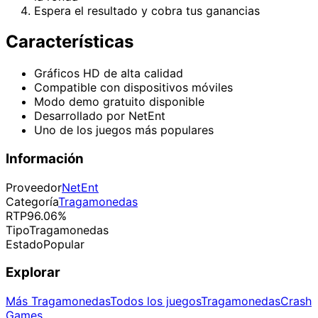
Espera el resultado y cobra tus ganancias
Características
Gráficos HD de alta calidad
Compatible con dispositivos móviles
Modo demo gratuito disponible
Desarrollado por
NetEnt
Uno de los juegos más populares
Información
Proveedor
NetEnt
Categoría
Tragamonedas
RTP
96.06
%
Tipo
Tragamonedas
Estado
Popular
Explorar
Más
Tragamonedas
Todos los juegos
Tragamonedas
Crash
Games