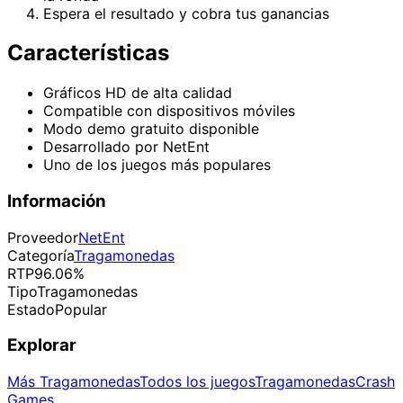
Espera el resultado y cobra tus ganancias
Características
Gráficos HD de alta calidad
Compatible con dispositivos móviles
Modo demo gratuito disponible
Desarrollado por
NetEnt
Uno de los juegos más populares
Información
Proveedor
NetEnt
Categoría
Tragamonedas
RTP
96.06
%
Tipo
Tragamonedas
Estado
Popular
Explorar
Más
Tragamonedas
Todos los juegos
Tragamonedas
Crash
Games