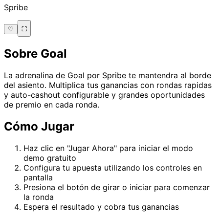
Spribe
♡
⛶
Sobre
Goal
La adrenalina de Goal por Spribe te mantendra al borde
del asiento. Multiplica tus ganancias con rondas rapidas
y auto-cashout configurable y grandes oportunidades
de premio en cada ronda.
Cómo Jugar
Haz clic en "Jugar Ahora" para iniciar el modo
demo gratuito
Configura tu apuesta utilizando los controles en
pantalla
Presiona el botón de girar o iniciar para comenzar
la ronda
Espera el resultado y cobra tus ganancias