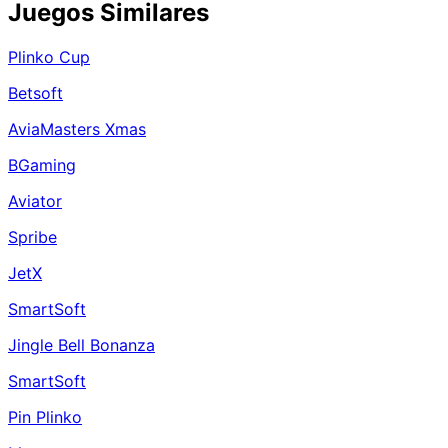
Juegos Similares
Plinko Cup
Betsoft
AviaMasters Xmas
BGaming
Aviator
Spribe
JetX
SmartSoft
Jingle Bell Bonanza
SmartSoft
Pin Plinko