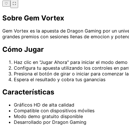
♡
⛶
Sobre
Gem Vortex
Gem Vortex es la apuesta de Dragon Gaming por un univer
grandes premios con sesiones llenas de emocion y potenc
Cómo Jugar
Haz clic en "Jugar Ahora" para iniciar el modo demo 
Configura tu apuesta utilizando los controles en pant
Presiona el botón de girar o iniciar para comenzar l
Espera el resultado y cobra tus ganancias
Características
Gráficos HD de alta calidad
Compatible con dispositivos móviles
Modo demo gratuito disponible
Desarrollado por
Dragon Gaming