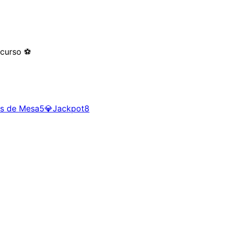
 curso
⚽
s de Mesa
5
💎
Jackpot
8