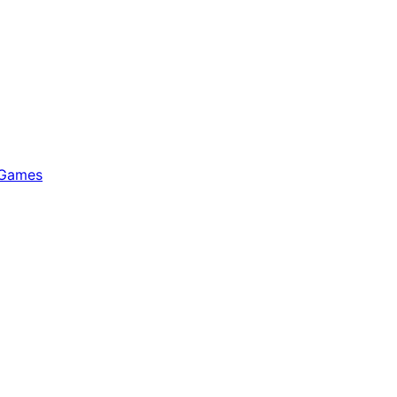
 Games