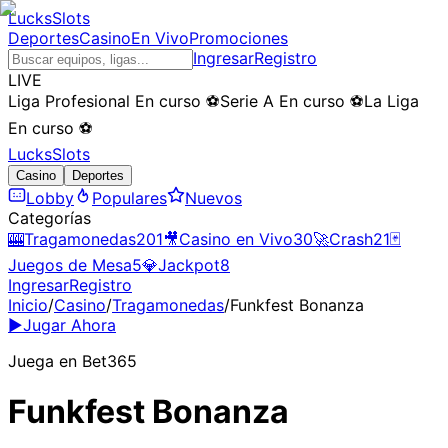
LucksSlots
Deportes
Casino
En Vivo
Promociones
Ingresar
Registro
LIVE
Liga Profesional
En curso
⚽
Serie A
En curso
⚽
La Liga
En curso
⚽
LucksSlots
Casino
Deportes
Lobby
Populares
Nuevos
Categorías
🎰
Tragamonedas
201
🎥
Casino en Vivo
30
🚀
Crash
21
🃏
Juegos de Mesa
5
💎
Jackpot
8
Ingresar
Registro
Inicio
/
Casino
/
Tragamonedas
/
Funkfest Bonanza
▶
Jugar Ahora
Juega en
Bet365
Funkfest Bonanza