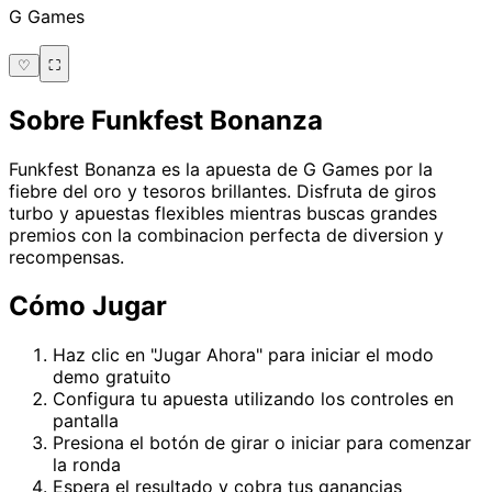
G Games
♡
⛶
Sobre
Funkfest Bonanza
Funkfest Bonanza es la apuesta de G Games por la
fiebre del oro y tesoros brillantes. Disfruta de giros
turbo y apuestas flexibles mientras buscas grandes
premios con la combinacion perfecta de diversion y
recompensas.
Cómo Jugar
Haz clic en "Jugar Ahora" para iniciar el modo
demo gratuito
Configura tu apuesta utilizando los controles en
pantalla
Presiona el botón de girar o iniciar para comenzar
la ronda
Espera el resultado y cobra tus ganancias