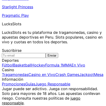
Starlight Princess
Pragmatic Play
LucksSlots
LucksSlots es tu plataforma de tragamonedas, casino y
apuestas deportivas en Peru. Slots populares, casino en
vivo y cuotas en todos los deportes.
Suscribirse
Enviar
Deportes
Fútbol
Basketball
Hockey
Formula 1
MMA
En Vivo
Casino
Tragamonedas
Casino en Vivo
Crash Games
Jackpot
Mesa
Información
Promociones
Guías
Juego Responsable
Jugar puede ser adictivo. Juega con responsabilidad.
Solo para mayores de 18 años. Las apuestas conllevan
riesgo. Consulta nuestras políticas de
juego
responsable
.