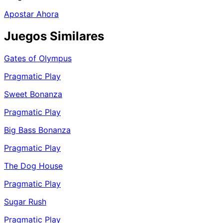
Apostar Ahora
Juegos Similares
Gates of Olympus
Pragmatic Play
Sweet Bonanza
Pragmatic Play
Big Bass Bonanza
Pragmatic Play
The Dog House
Pragmatic Play
Sugar Rush
Pragmatic Play