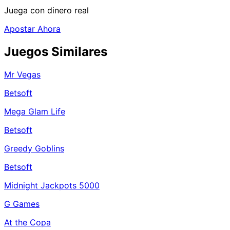
Juega con dinero real
Apostar Ahora
Juegos Similares
Mr Vegas
Betsoft
Mega Glam Life
Betsoft
Greedy Goblins
Betsoft
Midnight Jackpots 5000
G Games
At the Copa