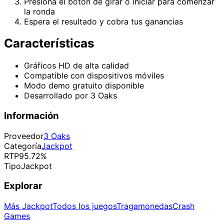
Presiona el botón de girar o iniciar para comenzar
la ronda
Espera el resultado y cobra tus ganancias
Características
Gráficos HD de alta calidad
Compatible con dispositivos móviles
Modo demo gratuito disponible
Desarrollado por
3 Oaks
Información
Proveedor
3 Oaks
Categoría
Jackpot
RTP
95.72
%
Tipo
Jackpot
Explorar
Más
Jackpot
Todos los juegos
Tragamonedas
Crash
Games