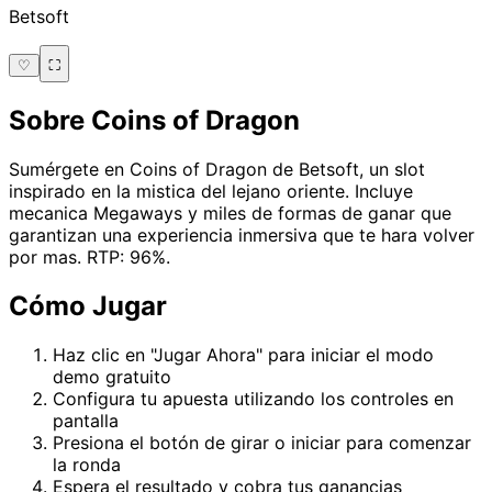
Betsoft
♡
⛶
Sobre
Coins of Dragon
Sumérgete en Coins of Dragon de Betsoft, un slot
inspirado en la mistica del lejano oriente. Incluye
mecanica Megaways y miles de formas de ganar que
garantizan una experiencia inmersiva que te hara volver
por mas. RTP: 96%.
Cómo Jugar
Haz clic en "Jugar Ahora" para iniciar el modo
demo gratuito
Configura tu apuesta utilizando los controles en
pantalla
Presiona el botón de girar o iniciar para comenzar
la ronda
Espera el resultado y cobra tus ganancias