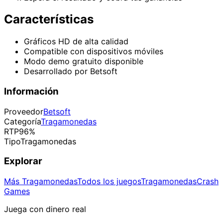
Características
Gráficos HD de alta calidad
Compatible con dispositivos móviles
Modo demo gratuito disponible
Desarrollado por
Betsoft
Información
Proveedor
Betsoft
Categoría
Tragamonedas
RTP
96
%
Tipo
Tragamonedas
Explorar
Más
Tragamonedas
Todos los juegos
Tragamonedas
Crash
Games
Juega con dinero real