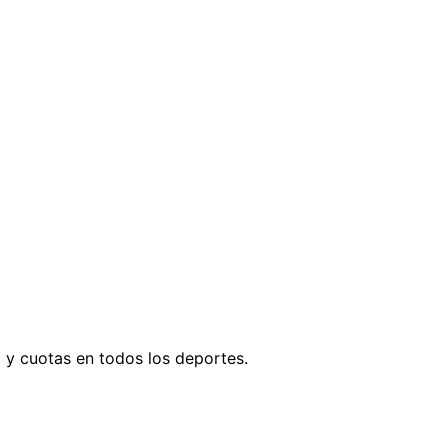
 y cuotas en todos los deportes.