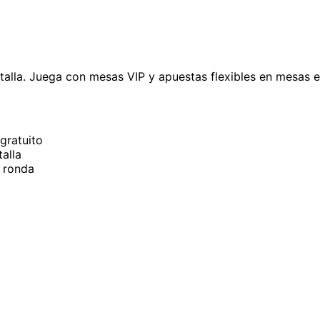
ntalla. Juega con mesas VIP y apuestas flexibles en mesas 
gratuito
alla
a ronda