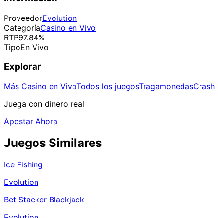
Proveedor
Evolution
Categoría
Casino en Vivo
RTP
97.84
%
Tipo
En Vivo
Explorar
Más
Casino en Vivo
Todos los juegos
Tragamonedas
Crash
Juega con dinero real
Apostar Ahora
Juegos Similares
Ice Fishing
Evolution
Bet Stacker Blackjack
Evolution