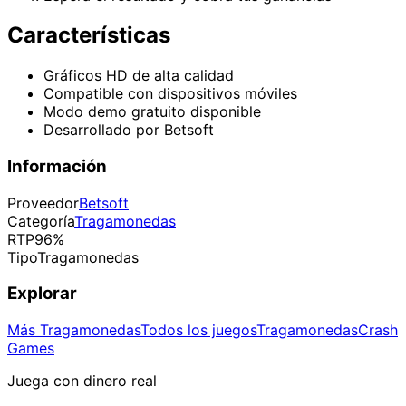
Características
Gráficos HD de alta calidad
Compatible con dispositivos móviles
Modo demo gratuito disponible
Desarrollado por
Betsoft
Información
Proveedor
Betsoft
Categoría
Tragamonedas
RTP
96
%
Tipo
Tragamonedas
Explorar
Más
Tragamonedas
Todos los juegos
Tragamonedas
Crash
Games
Juega con dinero real