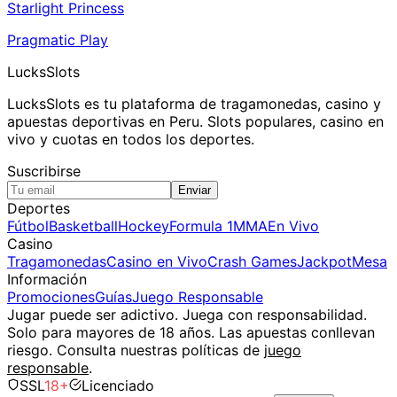
Starlight Princess
Pragmatic Play
LucksSlots
LucksSlots es tu plataforma de tragamonedas, casino y
apuestas deportivas en Peru. Slots populares, casino en
vivo y cuotas en todos los deportes.
Suscribirse
Enviar
Deportes
Fútbol
Basketball
Hockey
Formula 1
MMA
En Vivo
Casino
Tragamonedas
Casino en Vivo
Crash Games
Jackpot
Mesa
Información
Promociones
Guías
Juego Responsable
Jugar puede ser adictivo. Juega con responsabilidad.
Solo para mayores de 18 años. Las apuestas conllevan
riesgo. Consulta nuestras políticas de
juego
responsable
.
SSL
18+
Licenciado