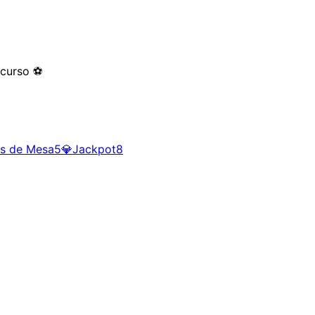
 curso
⚽
s de Mesa
5
💎
Jackpot
8