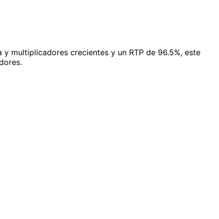
y multiplicadores crecientes y un RTP de 96.5%, este
dores.