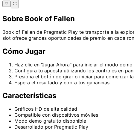
♡
⛶
Sobre
Book of Fallen
Book of Fallen de Pragmatic Play te transporta a la exp
slot ofrece grandes oportunidades de premio en cada ron
Cómo Jugar
Haz clic en "Jugar Ahora" para iniciar el modo demo 
Configura tu apuesta utilizando los controles en pant
Presiona el botón de girar o iniciar para comenzar l
Espera el resultado y cobra tus ganancias
Características
Gráficos HD de alta calidad
Compatible con dispositivos móviles
Modo demo gratuito disponible
Desarrollado por
Pragmatic Play