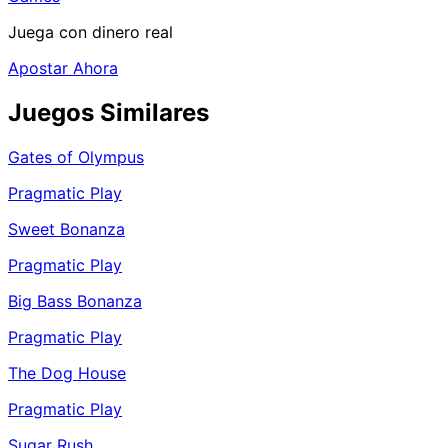
Juega con dinero real
Apostar Ahora
Juegos Similares
Gates of Olympus
Pragmatic Play
Sweet Bonanza
Pragmatic Play
Big Bass Bonanza
Pragmatic Play
The Dog House
Pragmatic Play
Sugar Rush