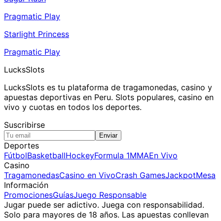
Pragmatic Play
Starlight Princess
Pragmatic Play
LucksSlots
LucksSlots es tu plataforma de tragamonedas, casino y
apuestas deportivas en Peru. Slots populares, casino en
vivo y cuotas en todos los deportes.
Suscribirse
Enviar
Deportes
Fútbol
Basketball
Hockey
Formula 1
MMA
En Vivo
Casino
Tragamonedas
Casino en Vivo
Crash Games
Jackpot
Mesa
Información
Promociones
Guías
Juego Responsable
Jugar puede ser adictivo. Juega con responsabilidad.
Solo para mayores de 18 años. Las apuestas conllevan