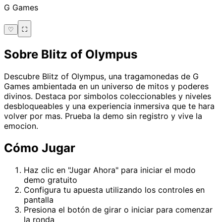
G Games
♡
⛶
Sobre
Blitz of Olympus
Descubre Blitz of Olympus, una tragamonedas de G
Games ambientada en un universo de mitos y poderes
divinos. Destaca por simbolos coleccionables y niveles
desbloqueables y una experiencia inmersiva que te hara
volver por mas. Prueba la demo sin registro y vive la
emocion.
Cómo Jugar
Haz clic en "Jugar Ahora" para iniciar el modo
demo gratuito
Configura tu apuesta utilizando los controles en
pantalla
Presiona el botón de girar o iniciar para comenzar
la ronda