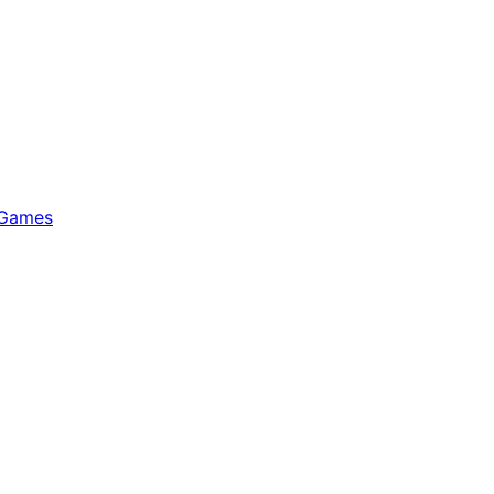
 Games