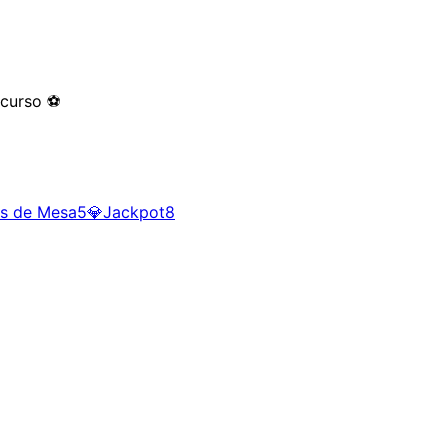
 curso
⚽
s de Mesa
5
💎
Jackpot
8