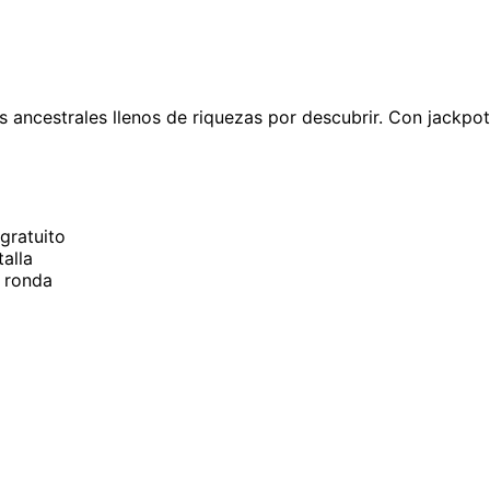
os ancestrales llenos de riquezas por descubrir. Con jackpo
gratuito
alla
a ronda