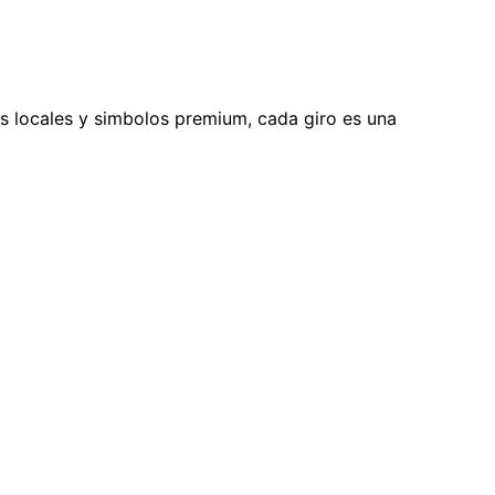
ts locales y simbolos premium, cada giro es una