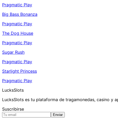
Pragmatic Play
Big Bass Bonanza
Pragmatic Play
The Dog House
Pragmatic Play
Sugar Rush
Pragmatic Play
Starlight Princess
Pragmatic Play
LucksSlots
LucksSlots es tu plataforma de tragamonedas, casino y ap
Suscribirse
Enviar