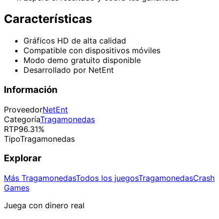
Características
Gráficos HD de alta calidad
Compatible con dispositivos móviles
Modo demo gratuito disponible
Desarrollado por
NetEnt
Información
Proveedor
NetEnt
Categoría
Tragamonedas
RTP
96.31
%
Tipo
Tragamonedas
Explorar
Más
Tragamonedas
Todos los juegos
Tragamonedas
Crash
Games
Juega con dinero real