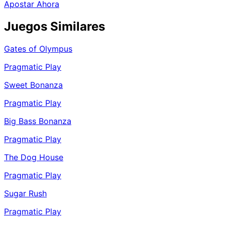
Apostar Ahora
Juegos Similares
Gates of Olympus
Pragmatic Play
Sweet Bonanza
Pragmatic Play
Big Bass Bonanza
Pragmatic Play
The Dog House
Pragmatic Play
Sugar Rush
Pragmatic Play