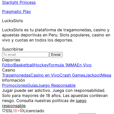
Starlight Princess
Pragmatic Play
LucksSlots
LucksSlots es tu plataforma de tragamonedas, casino y
apuestas deportivas en Peru. Slots populares, casino en
vivo y cuotas en todos los deportes.
Suscribirse
Enviar
Deportes
Fútbol
Basketball
Hockey
Formula 1
MMA
En Vivo
Casino
Tragamonedas
Casino en Vivo
Crash Games
Jackpot
Mesa
Información
Promociones
Guías
Juego Responsable
Jugar puede ser adictivo. Juega con responsabilidad.
Solo para mayores de 18 años. Las apuestas conllevan
riesgo. Consulta nuestras políticas de
juego
responsable
.
SSL
18+
Licenciado