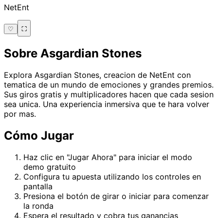
NetEnt
♡
⛶
Sobre
Asgardian Stones
Explora Asgardian Stones, creacion de NetEnt con
tematica de un mundo de emociones y grandes premios.
Sus giros gratis y multiplicadores hacen que cada sesion
sea unica. Una experiencia inmersiva que te hara volver
por mas.
Cómo Jugar
Haz clic en "Jugar Ahora" para iniciar el modo
demo gratuito
Configura tu apuesta utilizando los controles en
pantalla
Presiona el botón de girar o iniciar para comenzar
la ronda
Espera el resultado y cobra tus ganancias