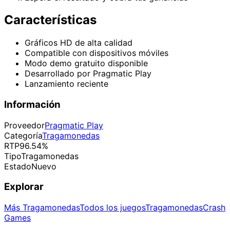
Características
Gráficos HD de alta calidad
Compatible con dispositivos móviles
Modo demo gratuito disponible
Desarrollado por
Pragmatic Play
Lanzamiento reciente
Información
Proveedor
Pragmatic Play
Categoría
Tragamonedas
RTP
96.54
%
Tipo
Tragamonedas
Estado
Nuevo
Explorar
Más
Tragamonedas
Todos los juegos
Tragamonedas
Crash
Games