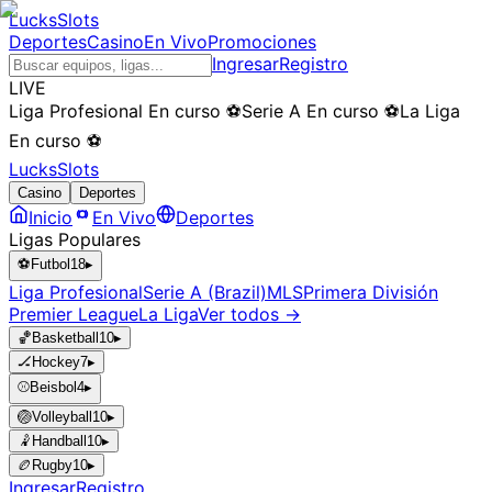
LucksSlots
Deportes
Casino
En Vivo
Promociones
Ingresar
Registro
LIVE
Liga Profesional
En curso
⚽
Serie A
En curso
⚽
La Liga
En curso
⚽
LucksSlots
Casino
Deportes
Inicio
En Vivo
Deportes
Ligas Populares
⚽
Futbol
18
▸
Liga Profesional
Serie A (Brazil)
MLS
Primera División
Premier League
La Liga
Ver todos →
🏀
Basketball
10
▸
🏒
Hockey
7
▸
⚾
Beisbol
4
▸
🏐
Volleyball
10
▸
🤾
Handball
10
▸
🏉
Rugby
10
▸
Ingresar
Registro