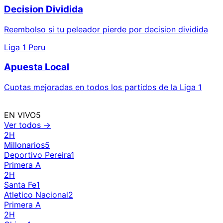
Decision Dividida
Reembolso si tu peleador pierde por decision dividida
Liga 1 Peru
Apuesta Local
Cuotas mejoradas en todos los partidos de la Liga 1
EN VIVO
5
Ver todos →
2H
Millonarios
5
Deportivo Pereira
1
Primera A
2H
Santa Fe
1
Atletico Nacional
2
Primera A
2H