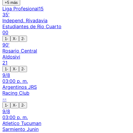
+5 más
Liga Profesional
15
35'
Independ. Rivadavia
Estudiantes de Rio Cuarto
0
0
1
-
X
-
2
-
90'
Rosario Central
Aldosivi
2
1
1
-
X
-
2
-
9/8
03:00 p. m.
Argentinos JRS
Racing Club
-
-
1
-
X
-
2
-
9/8
03:00 p. m.
Atletico Tucuman
Sarmiento Junin