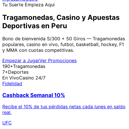
Tu Suerte Empieza Aqui
Tragamonedas, Casino y Apuestas
Deportivas en Peru
Bono de bienvenida S/300 + 50 Giros — Tragamonedas
populares, casino en vivo, futbol, basketball, hockey, F1
y MMA con cuotas competitivas.
Empezar a Jugar
Ver Promociones
190+
Tragamonedas
7+
Deportes
En Vivo
Casino 24/7
Fidelidad
Cashback Semanal 10%
Recibe el 10% de tus pérdidas netas cada lunes en saldo
real.
UFC