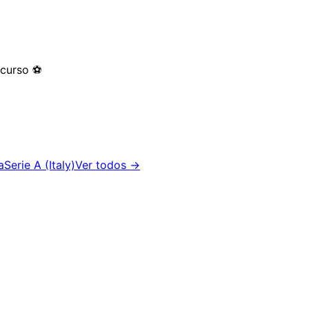
 curso
⚽
a
Serie A (Italy)
Ver todos →