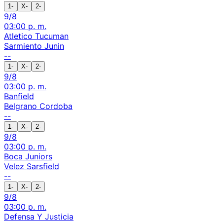
1
-
X
-
2
-
9/8
03:00 p. m.
Atletico Tucuman
Sarmiento Junin
-
-
1
-
X
-
2
-
9/8
03:00 p. m.
Banfield
Belgrano Cordoba
-
-
1
-
X
-
2
-
9/8
03:00 p. m.
Boca Juniors
Velez Sarsfield
-
-
1
-
X
-
2
-
9/8
03:00 p. m.
Defensa Y Justicia