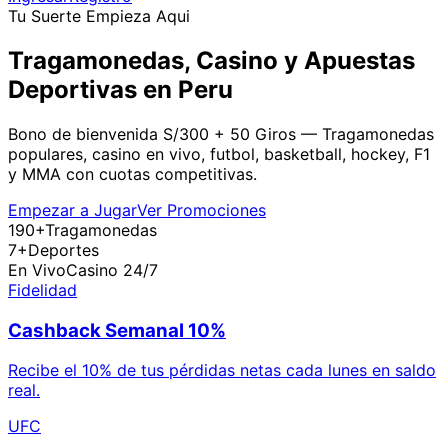
Tu Suerte Empieza Aqui
Tragamonedas, Casino y Apuestas
Deportivas en Peru
Bono de bienvenida S/300 + 50 Giros — Tragamonedas
populares, casino en vivo, futbol, basketball, hockey, F1
y MMA con cuotas competitivas.
Empezar a Jugar
Ver Promociones
190+
Tragamonedas
7+
Deportes
En Vivo
Casino 24/7
Fidelidad
Cashback Semanal 10%
Recibe el 10% de tus pérdidas netas cada lunes en saldo
real.
UFC