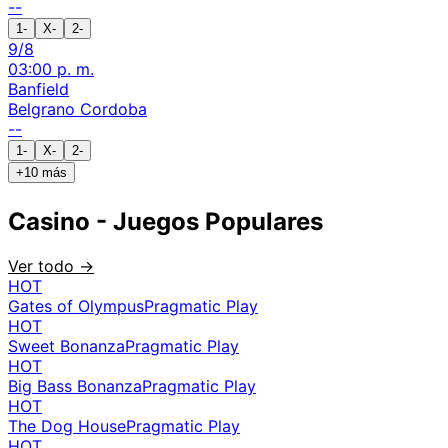
-
-
1
-
X
-
2
-
9/8
03:00 p. m.
Banfield
Belgrano Cordoba
-
-
1
-
X
-
2
-
+10 más
Casino - Juegos Populares
Ver todo →
HOT
Gates of Olympus
Pragmatic Play
HOT
Sweet Bonanza
Pragmatic Play
HOT
Big Bass Bonanza
Pragmatic Play
HOT
The Dog House
Pragmatic Play
HOT