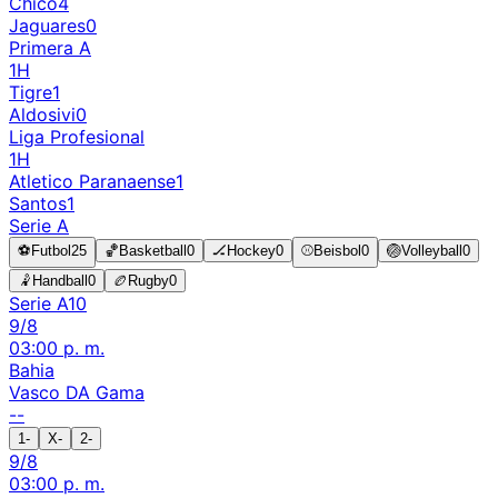
Chico
4
Jaguares
0
Primera A
1H
Tigre
1
Aldosivi
0
Liga Profesional
1H
Atletico Paranaense
1
Santos
1
Serie A
⚽
Futbol
25
🏀
Basketball
0
🏒
Hockey
0
⚾
Beisbol
0
🏐
Volleyball
0
🤾
Handball
0
🏉
Rugby
0
Serie A
10
9/8
03:00 p. m.
Bahia
Vasco DA Gama
-
-
1
-
X
-
2
-
9/8
03:00 p. m.