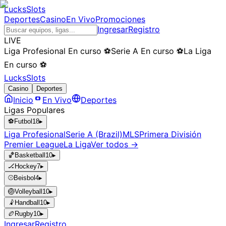
LucksSlots
Deportes
Casino
En Vivo
Promociones
Ingresar
Registro
LIVE
Liga Profesional
En curso
⚽
Serie A
En curso
⚽
La Liga
En curso
⚽
LucksSlots
Casino
Deportes
Inicio
En Vivo
Deportes
Ligas Populares
⚽
Futbol
18
▸
Liga Profesional
Serie A (Brazil)
MLS
Primera División
Premier League
La Liga
Ver todos →
🏀
Basketball
10
▸
🏒
Hockey
7
▸
⚾
Beisbol
4
▸
🏐
Volleyball
10
▸
🤾
Handball
10
▸
🏉
Rugby
10
▸
Ingresar
Registro