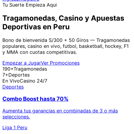
Tu Suerte Empieza Aqui
Tragamonedas, Casino y Apuestas
Deportivas en Peru
Bono de bienvenida S/300 + 50 Giros — Tragamonedas
populares, casino en vivo, futbol, basketball, hockey, F1
y MMA con cuotas competitivas.
Empezar a Jugar
Ver Promociones
190+
Tragamonedas
7+
Deportes
En Vivo
Casino 24/7
Deportes
Combo Boost hasta 70%
Aumenta tus ganancias en combinadas de 3 o más
selecciones.
Liga 1 Peru