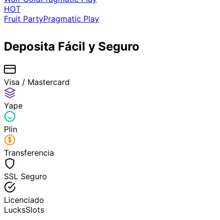
HOT
Fruit Party
Pragmatic Play
Deposita Fácil y Seguro
Visa / Mastercard
Yape
Plin
Transferencia
SSL Seguro
Licenciado
LucksSlots