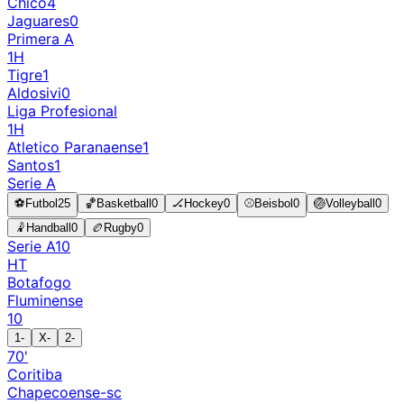
Chico
4
Jaguares
0
Primera A
1H
Tigre
1
Aldosivi
0
Liga Profesional
1H
Atletico Paranaense
1
Santos
1
Serie A
⚽
Futbol
25
🏀
Basketball
0
🏒
Hockey
0
⚾
Beisbol
0
🏐
Volleyball
0
🤾
Handball
0
🏉
Rugby
0
Serie A
10
HT
Botafogo
Fluminense
1
0
1
-
X
-
2
-
70'
Coritiba
Chapecoense-sc