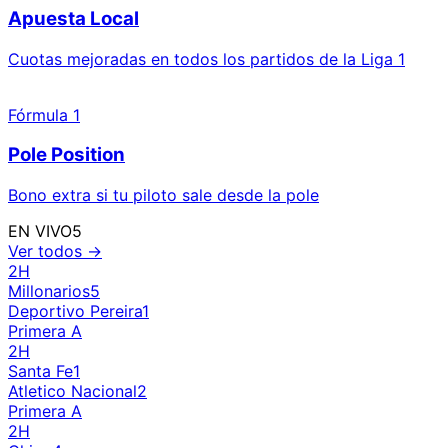
Apuesta Local
Cuotas mejoradas en todos los partidos de la Liga 1
Fórmula 1
Pole Position
Bono extra si tu piloto sale desde la pole
EN VIVO
5
Ver todos →
2H
Millonarios
5
Deportivo Pereira
1
Primera A
2H
Santa Fe
1
Atletico Nacional
2
Primera A
2H