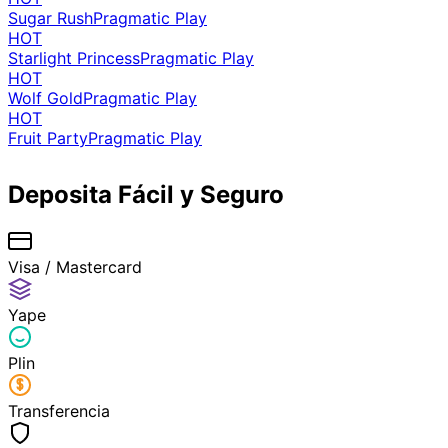
Sugar Rush
Pragmatic Play
HOT
Starlight Princess
Pragmatic Play
HOT
Wolf Gold
Pragmatic Play
HOT
Fruit Party
Pragmatic Play
Deposita Fácil y Seguro
Visa / Mastercard
Yape
Plin
Transferencia