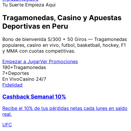
Tu Suerte Empieza Aqui
Tragamonedas, Casino y Apuestas
Deportivas en Peru
Bono de bienvenida S/300 + 50 Giros — Tragamonedas
populares, casino en vivo, futbol, basketball, hockey, F1
y MMA con cuotas competitivas.
Empezar a Jugar
Ver Promociones
190+
Tragamonedas
7+
Deportes
En Vivo
Casino 24/7
Fidelidad
Cashback Semanal 10%
Recibe el 10% de tus pérdidas netas cada lunes en saldo
real.
UFC