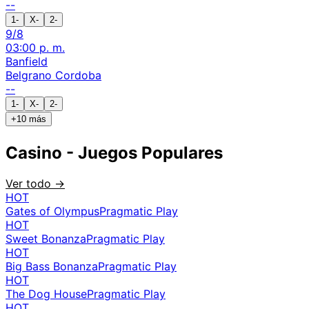
-
-
1
-
X
-
2
-
9/8
03:00 p. m.
Banfield
Belgrano Cordoba
-
-
1
-
X
-
2
-
+10 más
Casino - Juegos Populares
Ver todo →
HOT
Gates of Olympus
Pragmatic Play
HOT
Sweet Bonanza
Pragmatic Play
HOT
Big Bass Bonanza
Pragmatic Play
HOT
The Dog House
Pragmatic Play
HOT