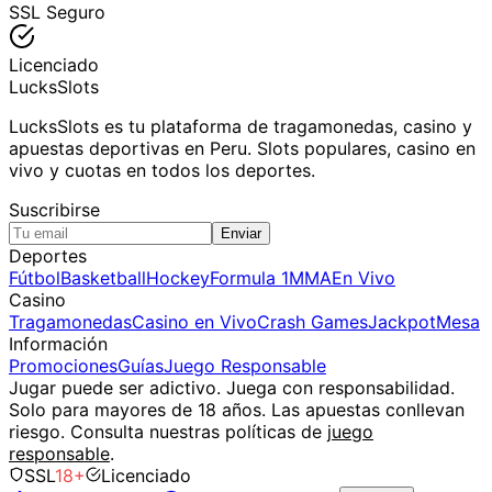
SSL Seguro
Licenciado
LucksSlots
LucksSlots es tu plataforma de tragamonedas, casino y
apuestas deportivas en Peru. Slots populares, casino en
vivo y cuotas en todos los deportes.
Suscribirse
Enviar
Deportes
Fútbol
Basketball
Hockey
Formula 1
MMA
En Vivo
Casino
Tragamonedas
Casino en Vivo
Crash Games
Jackpot
Mesa
Información
Promociones
Guías
Juego Responsable
Jugar puede ser adictivo. Juega con responsabilidad.
Solo para mayores de 18 años. Las apuestas conllevan
riesgo. Consulta nuestras políticas de
juego
responsable
.
SSL
18+
Licenciado