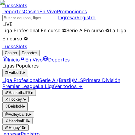
LucksSlots
Deportes
Casino
En Vivo
Promociones
Ingresar
Registro
LIVE
Liga Profesional
En curso
⚽
Serie A
En curso
⚽
La Liga
En curso
⚽
LucksSlots
Casino
Deportes
Inicio
En Vivo
Deportes
Ligas Populares
⚽
Futbol
18
▸
Liga Profesional
Serie A (Brazil)
MLS
Primera División
Premier League
La Liga
Ver todos →
🏀
Basketball
10
▸
🏒
Hockey
7
▸
⚾
Beisbol
4
▸
🏐
Volleyball
10
▸
🤾
Handball
10
▸
🏉
Rugby
10
▸
Ingresar
Registro