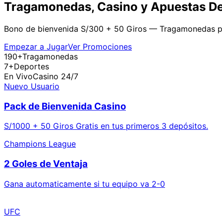
Tragamonedas, Casino y Apuestas De
Bono de bienvenida S/300 + 50 Giros — Tragamonedas popu
Empezar a Jugar
Ver Promociones
190+
Tragamonedas
7+
Deportes
En Vivo
Casino 24/7
Nuevo Usuario
Pack de Bienvenida Casino
S/1000 + 50 Giros Gratis en tus primeros 3 depósitos.
Champions League
2 Goles de Ventaja
Gana automaticamente si tu equipo va 2-0
UFC