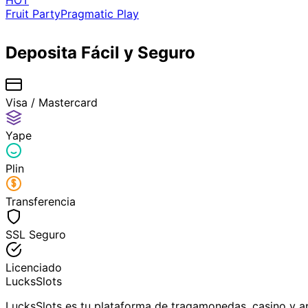
HOT
Fruit Party
Pragmatic Play
Deposita Fácil y Seguro
Visa / Mastercard
Yape
Plin
Transferencia
SSL Seguro
Licenciado
LucksSlots
LucksSlots es tu plataforma de tragamonedas, casino y ap