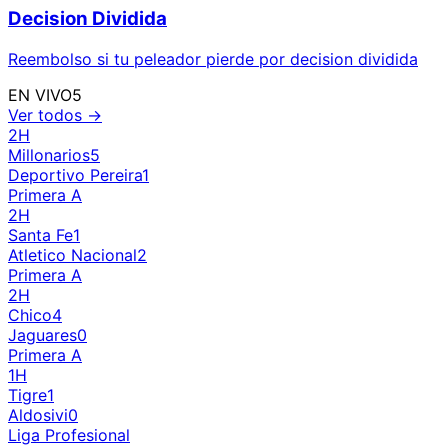
Decision Dividida
Reembolso si tu peleador pierde por decision dividida
EN VIVO
5
Ver todos →
2H
Millonarios
5
Deportivo Pereira
1
Primera A
2H
Santa Fe
1
Atletico Nacional
2
Primera A
2H
Chico
4
Jaguares
0
Primera A
1H
Tigre
1
Aldosivi
0
Liga Profesional