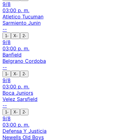
9/8
03:00 p. m.
Atletico Tucuman
Sarmiento Junin
-
-
1
-
X
-
2
-
9/8
03:00 p. m.
Banfield
Belgrano Cordoba
-
-
1
-
X
-
2
-
9/8
03:00 p. m.
Boca Juniors
Velez Sarsfield
-
-
1
-
X
-
2
-
9/8
03:00 p. m.
Defensa Y Justicia
Newells Old Boys