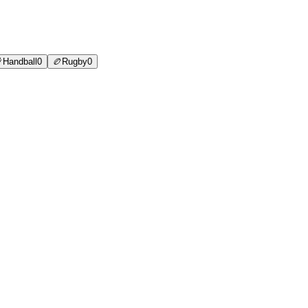

Handball
0
🏉
Rugby
0