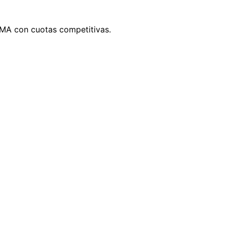
MMA con cuotas competitivas.