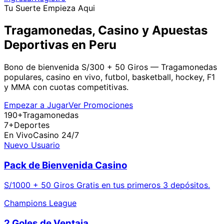
Tu Suerte Empieza Aqui
Tragamonedas, Casino y Apuestas
Deportivas en Peru
Bono de bienvenida S/300 + 50 Giros — Tragamonedas
populares, casino en vivo, futbol, basketball, hockey, F1
y MMA con cuotas competitivas.
Empezar a Jugar
Ver Promociones
190+
Tragamonedas
7+
Deportes
En Vivo
Casino 24/7
Nuevo Usuario
Pack de Bienvenida Casino
S/1000 + 50 Giros Gratis en tus primeros 3 depósitos.
Champions League
2 Goles de Ventaja