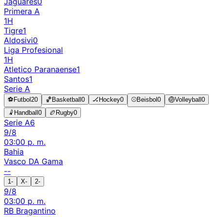
Jaguares
0
Primera A
1H
Tigre
1
Aldosivi
0
Liga Profesional
1H
Atletico Paranaense
1
Santos
1
Serie A
⚽
Futbol
20
🏀
Basketball
0
🏒
Hockey
0
⚾
Beisbol
0
🏐
Volleyball
0
🤾
Handball
0
🏉
Rugby
0
Serie A
6
9/8
03:00 p. m.
Bahia
Vasco DA Gama
-
-
1
-
X
-
2
-
9/8
03:00 p. m.
RB Bragantino