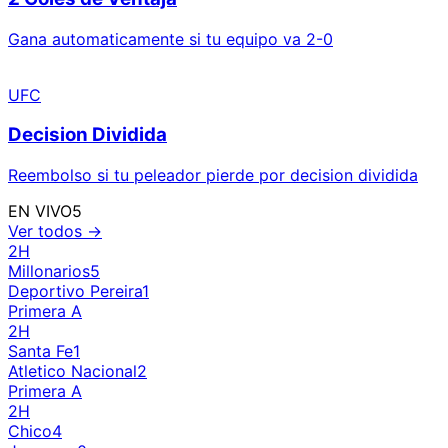
Gana automaticamente si tu equipo va 2-0
UFC
Decision Dividida
Reembolso si tu peleador pierde por decision dividida
EN VIVO
5
Ver todos →
2H
Millonarios
5
Deportivo Pereira
1
Primera A
2H
Santa Fe
1
Atletico Nacional
2
Primera A
2H
Chico
4