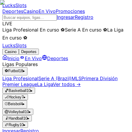
LucksSlots
Deportes
Casino
En Vivo
Promociones
Ingresar
Registro
LIVE
Liga Profesional
En curso
⚽
Serie A
En curso
⚽
La Liga
En curso
⚽
LucksSlots
Casino
Deportes
Inicio
En Vivo
Deportes
Ligas Populares
⚽
Futbol
18
▸
Liga Profesional
Serie A (Brazil)
MLS
Primera División
Premier League
La Liga
Ver todos →
🏀
Basketball
10
▸
🏒
Hockey
7
▸
⚾
Beisbol
4
▸
🏐
Volleyball
10
▸
🤾
Handball
10
▸
🏉
Rugby
10
▸
Ingresar
Registro